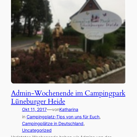
Admin-Wochenende im Campingpark
Lüneburger Heide
—
Okt 11, 2017
von
Katharina
in
Campingplatz-Tips von uns für Euch
, 
Campingplätze in Deutschland
, 
Uncategorized