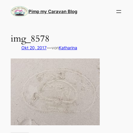
Direkt
zum
Pimp my Caravan Blog
Inhalt
wechseln
img_8578
—
Okt 20, 2017
von
Katharina