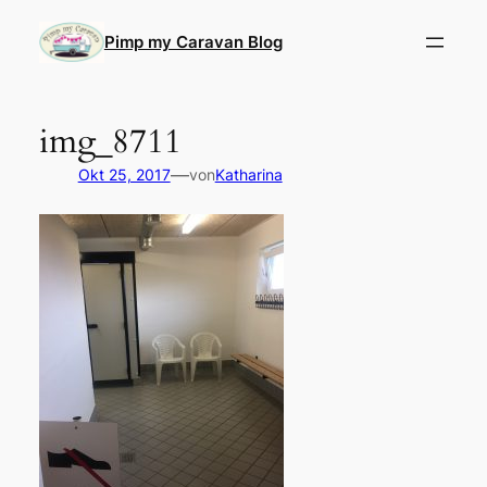
Direkt
zum
Pimp my Caravan Blog
Inhalt
wechseln
img_8711
—
Okt 25, 2017
von
Katharina