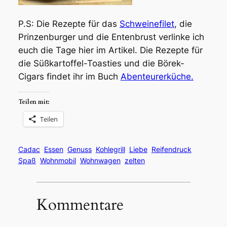
P.S: Die Rezepte für das
Schweinefilet
, die
Prinzenburger und die Entenbrust verlinke ich
euch die Tage hier im Artikel. Die Rezepte für
die Süßkartoffel-Toasties und die Börek-
Cigars findet ihr im Buch
Abenteurerküche.
Teilen mit:
Teilen
Cadac
Essen
Genuss
Kohlegrill
Liebe
Reifendruck
Spaß
Wohnmobil
Wohnwagen
zelten
Kommentare